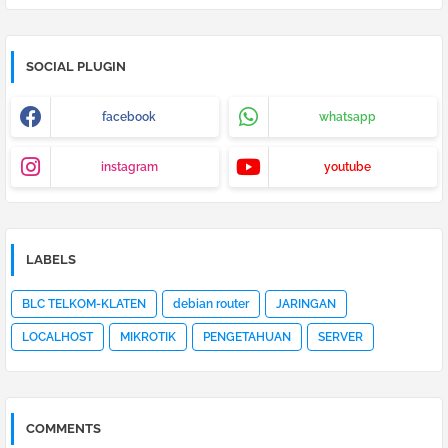
SOCIAL PLUGIN
facebook
whatsapp
instagram
youtube
LABELS
BLC TELKOM-KLATEN
debian router
JARINGAN
LOCALHOST
MIKROTIK
PENGETAHUAN
SERVER
COMMENTS