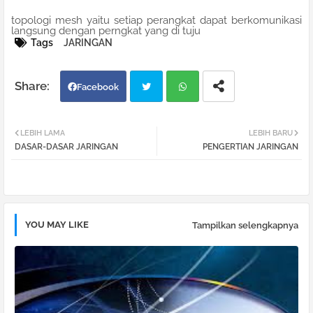
topologi mesh yaitu setiap perangkat dapat berkomunikasi
langsung dengan perngkat yang di tuju
Tags
JARINGAN
Facebook
Twi
Wh
LEBIH LAMA
LEBIH BARU
DASAR-DASAR JARINGAN
PENGERTIAN JARINGAN
tter
atsa
pp
YOU MAY LIKE
Tampilkan selengkapnya