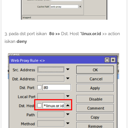
3. pada dst port isikan
80 >>
Dst. Host
*linux.or.id
>> action
isikan
deny