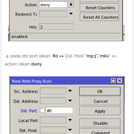
4. pada dst port isikan
80 >>
Dst. Host
*mp3*,*mkv*
>>
action isikan
deny