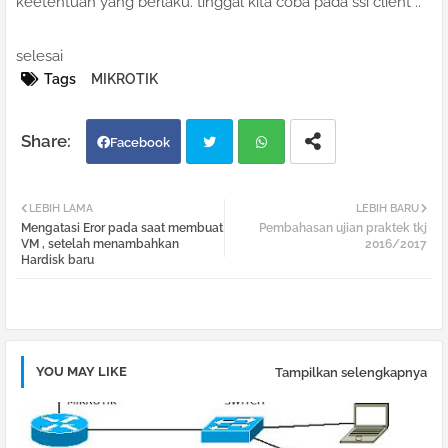
keetentuan yang berlaku. tinggal kita coba pada ssi client ..
selesai
Tags
MIKROTIK
Facebook
Twi
Wh
LEBIH LAMA
LEBIH BARU
Mengatasi Eror pada saat membuat
Pembahasan ujian praktek tkj
tter
atsa
VM , setelah menambahkan
2016/2017
Hardisk baru
pp
YOU MAY LIKE
Tampilkan selengkapnya