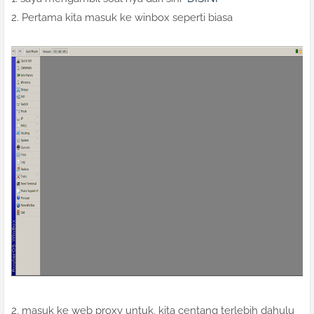
2. Pertama kita masuk ke winbox seperti biasa
2. masuk ke web proxy untuk, kita centang terlebih dahulu