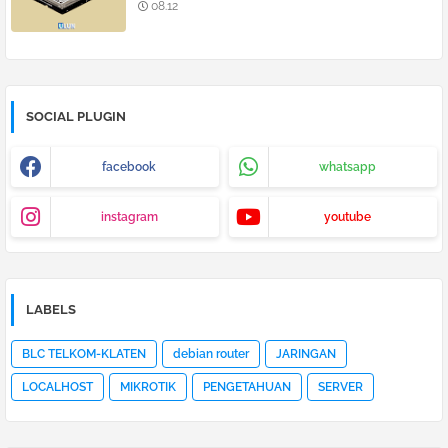
08.12
SOCIAL PLUGIN
facebook
whatsapp
instagram
youtube
LABELS
BLC TELKOM-KLATEN
debian router
JARINGAN
LOCALHOST
MIKROTIK
PENGETAHUAN
SERVER