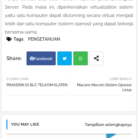
Server. Pada masa ini, diperkenalkan virtualization sistem
yaitu satu komputer dapat diclonning secara virtual menjadi
lebih dari satu komputer (sistem operasi) yang dapat bekerja
bersama-sama.
Tags
PENGETAHUAN
Facebook
Twi
Wh
LEBIH LAMA
LEBIH BARU
PRAKERIN DI BLC TELKOM KLATEN
Macam-Macam Sistem Operasi
tter
atsa
Linux
pp
YOU MAY LIKE
Tampilkan selengkapnya