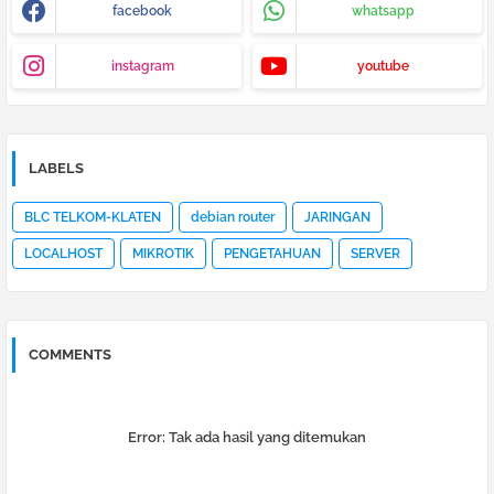
facebook
whatsapp
instagram
youtube
LABELS
BLC TELKOM-KLATEN
debian router
JARINGAN
LOCALHOST
MIKROTIK
PENGETAHUAN
SERVER
COMMENTS
Error:
Tak ada hasil yang ditemukan