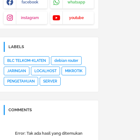
facebook
whatsapp
instagram
youtube
LABELS
BLC TELKOM-KLATEN
debian router
JARINGAN
LOCALHOST
MIKROTIK
PENGETAHUAN
SERVER
COMMENTS
Error:
Tak ada hasil yang ditemukan