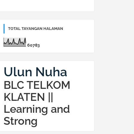
TOTAL TAYANGAN HALAMAN
6
0
7
8
3
Ulun Nuha
BLC TELKOM
KLATEN ||
Learning and
Strong