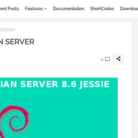
ent Posts
Features
Documentation
ShortCodes
Downloa
 SERVER
N SERVER
0