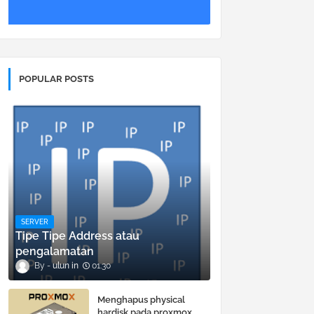
POPULAR POSTS
SERVER
Tipe Tipe Address atau
pengalamatan
ulun
01.30
Menghapus physical
hardisk pada proxmox