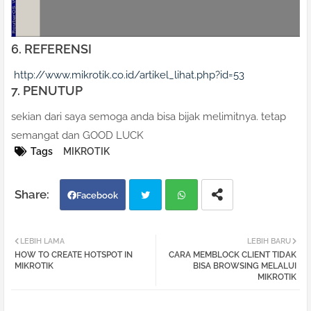
6. REFERENSI
http://www.mikrotik.co.id/artikel_lihat.php?id=53
7. PENUTUP
sekian dari saya semoga anda bisa bijak melimitnya. tetap
semangat dan GOOD LUCK
Tags
MIKROTIK
Facebook
Twi
Wh
LEBIH LAMA
LEBIH BARU
HOW TO CREATE HOTSPOT IN
CARA MEMBLOCK CLIENT TIDAK
tter
atsa
MIKROTIK
BISA BROWSING MELALUI
MIKROTIK
pp