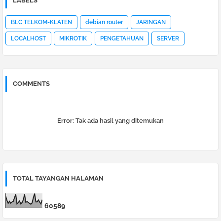
LABELS
BLC TELKOM-KLATEN
debian router
JARINGAN
LOCALHOST
MIKROTIK
PENGETAHUAN
SERVER
COMMENTS
Error:
Tak ada hasil yang ditemukan
TOTAL TAYANGAN HALAMAN
6
0
5
8
9