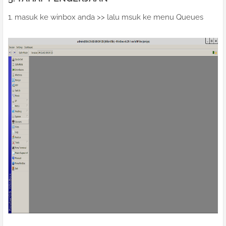
1. masuk ke winbox anda >> lalu msuk ke menu Queues