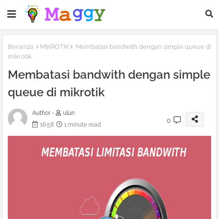
Beranda
MIKROTIK
Membatasi bandwith dengan simple queue di
mikrotik
Membatasi bandwith dengan simple
queue di mikrotik
Author -
ulun
0
16.58
1 minute read