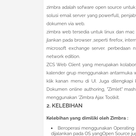
zimbra adalah sofware open source untuk
solusi email server yang powerfull, pen
dokumen via web.
zimbra web tersedia untuk linux dan mac 
jlankan pada browser ,seperti firefox, int
microsoft exchange server. perbedaan ny
network edition.
ZCS Web Client yang merupakan kolabora
kalender grup menggunakan antarmuka we
klik kanan menu di UI. Juga dilengkap
Dokumen online authoring, "Zimlet" mashup
menggunakan 'Zimbra Ajax Toolkit.
2. KELEBIHAN
Kelebihan yang dimiliki oleh Zimbra :
Beroperasi menggunakan Operating Sy
dijalankan pada OS yangOpen Source ju