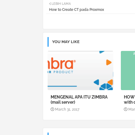
LEBIH LAMA
How to Create CT pada Proxmox
YOU MAY LIKE
MENGENAL APA ITU ZIMBRA
HOW 
(mail server)
with
March 31, 2017
Mar