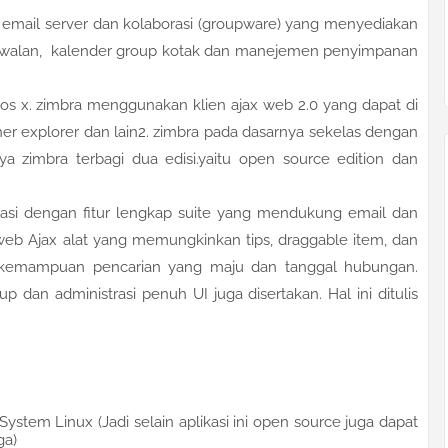
 email server dan kolaborasi (groupware) yang menyediakan
jabwalan, kalender group kotak dan manejemen penyimpanan
os x. zimbra menggunakan klien ajax web 2.0 yang dapat di
erner explorer dan lain2. zimbra pada dasarnya sekelas dengan
a zimbra terbagi dua edisi.yaitu open source edition dan
si dengan fitur lengkap suite yang mendukung email dan
b Ajax alat yang memungkinkan tips, draggable item, dan
i kemampuan pencarian yang maju dan tanggal hubungan.
 dan administrasi penuh UI juga disertakan. Hal ini ditulis
stem Linux (Jadi selain aplikasi ini open source juga dapat
ga)