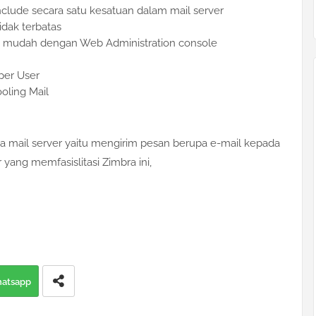
nclude secara satu kesatuan dalam mail server
idak terbatas
t mudah dengan Web Administration console
per User
oling Mail
nya mail server yaitu mengirim pesan berupa e-mail kepada
r yang memfasislitasi Zimbra ini,
atsapp