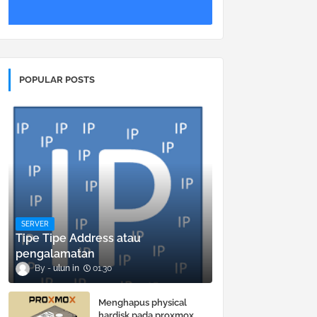
POPULAR POSTS
SERVER
Tipe Tipe Address atau
pengalamatan
ulun
01.30
Menghapus physical
hardisk pada proxmox