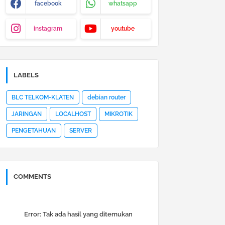
facebook
whatsapp
instagram
youtube
LABELS
BLC TELKOM-KLATEN
debian router
JARINGAN
LOCALHOST
MIKROTIK
PENGETAHUAN
SERVER
COMMENTS
Error:
Tak ada hasil yang ditemukan