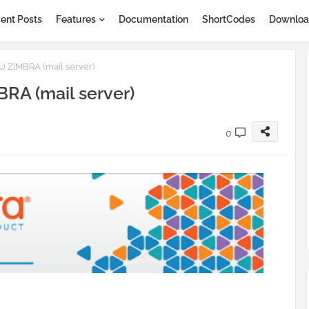
ent Posts
Features
Documentation
ShortCodes
Downloa
ZIMBRA (mail server)
A (mail server)
0