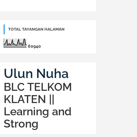
TOTAL TAYANGAN HALAMAN
6
0
9
4
0
Ulun Nuha
BLC TELKOM
KLATEN ||
Learning and
Strong